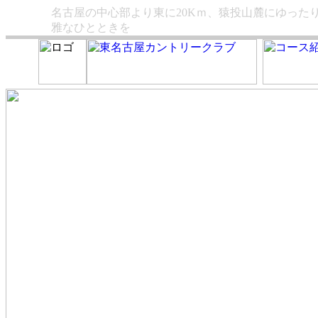
名古屋の中心部より東に20Kｍ、猿投山麓にゆった
雅なひとときを